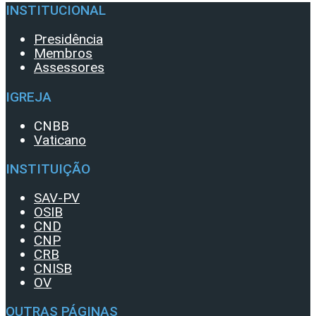
INSTITUCIONAL
Presidência
Membros
Assessores
IGREJA
CNBB
Vaticano
INSTITUIÇÃO
SAV-PV
OSIB
CND
CNP
CRB
CNISB
OV
OUTRAS PÁGINAS